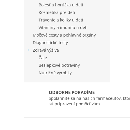
Bolesť a horúčka u detí
Kozmetika pre deti
Trávenie a koliky u detí
Vitamíny a imunita u detí
Močové cesty a pohlavné orgány
Diagnostické testy
Zdravá výživa
Čaje
Bezlepkové potraviny
Nutričné výrobky
ODBORNE PORADÍME
Spoľahnite sa na našich farmaceutov, ktor
sú pripravení pomôcť vám.
Z
á