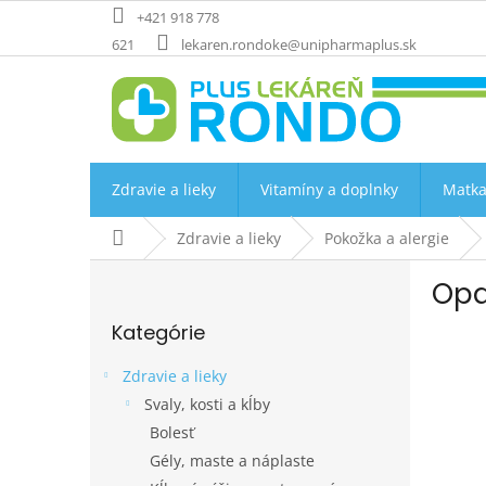
Prejsť
+421 918 778
na
621
lekaren.rondoke@unipharmaplus.sk
obsah
Zdravie a lieky
Vitamíny a doplnky
Matka
Domov
Zdravie a lieky
Pokožka a alergie
B
Opa
o
Preskočiť
č
Kategórie
kategórie
n
ý
Zdravie a lieky
p
Svaly, kosti a kĺby
a
Bolesť
n
e
Gély, maste a náplaste