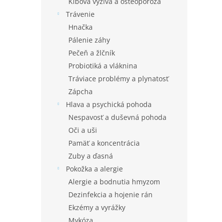
l
Kĺbová výživa a osteoporóza
Trávenie
Hnačka
Pálenie záhy
Pečeň a žlčník
Probiotiká a vláknina
Tráviace problémy a plynatosť
Zápcha
Hlava a psychická pohoda
Nespavosť a duševná pohoda
Oči a uši
Pamäť a koncentrácia
Zuby a ďasná
Pokožka a alergie
Alergie a bodnutia hmyzom
Dezinfekcia a hojenie rán
Ekzémy a vyrážky
Mykóza