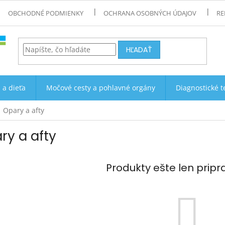
OBCHODNÉ PODMIENKY
OCHRANA OSOBNÝCH ÚDAJOV
RE
HĽADAŤ
 a dieťa
Močové cesty a pohlavné orgány
Diagnostické t
Opary a afty
ry a afty
Produkty ešte len prip