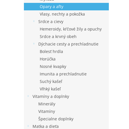
Opary a afty
Vlasy, nechty a pokožka
Srdce a cievy
Hemeroidy, kŕčové žily a opuchy
Srdce a krvný obeh
Dýchacie cesty a prechladnutie
Bolesť hrdla
Horúčka
Nosné kvapky
Imunita a prechladnutie
Suchý kašeľ
Vlhký kašeľ
Vitamíny a doplnky
Minerály
Vitamíny
Špecialne doplnky
Matka a dieťa