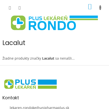
Prejsť
NÁKU
na
obsah
KOŠÍK
Lacalut
Žiadne produkty značky
Lacalut
sa nenašli...
Z
á
p
ä
t
i
Kontakt
e
lekaren.rondoke
@
unipharmaplus.sk